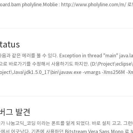
board.bam pholyline.Moblie : http://www.pholyline.co
트 한다. TodoList 는 개발 중... 현재 웹버전 만들다 말았다. 구
tp://www.pholyline.com/ 를 호출..
status
 에러를 볼 수 있다. Exception in thread "main" java.lan
으로 바로가기를 수정해서 사용하기도 하지만. (D:\Project\eclipse\ecli
roject\Java\jdk1.5.0_17\bin\javaw.exe -vmargs -Xms256M 
리가 넘치기 전 GC 를 수행해 줄 수도 있다. Window -> Preference
 된다. 현재 메모리 상태와..
버그 발견
 나눔고딕_코딩 이라는 폰트를 알게 되었다. 바로 설치 고고. 그런
에서 어긋났다. 기존에 사용하던 Bitstream Vera Sans Mono 로