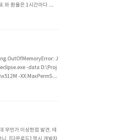
m/m/ 로또 와 환율은 1시간마다 배치
글 달력 싱크 까지 완료. 폴리
g.OutOfMemoryError: J
pse.exe -data D:\Proj
-Xmx512M -XX:MaxPermSiz
 -> General -> Show
데 무언가 이상한점 발견. 테
 보니. [다운로드] 역시 개발자