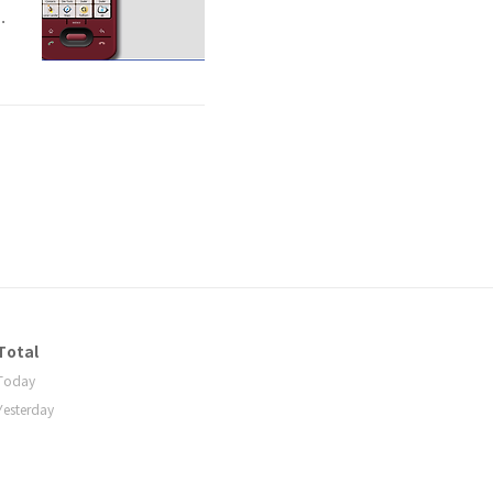
실
ㅎ
Total
Today
Yesterday