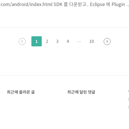
e.com/android/index.html SDK 를 다운받고.. Eclipse 에 Plugin 
id 를 찍었다.. 그리고 실행 하니.. 에뮬레이터가 뜨고.. 글자가 보인다.. ㅎ
?) 뒤로 버튼 누르니.. 안드로이드 기본 화면이 나오고.. 몇가지를 실행 할
. ㅎㅎ
1
2
3
4
···
10
최근에 올라온 글
최근에 달린 댓글