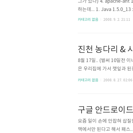
그가 있다) 4. apache-ant
하는데... 1. Java 1.5.0_1
pache-ant 1.7.0 : Xcod
카테고리 없음
2008. 9. 2. 21:11
Mac OS X 에서 root ..
진천 농다리 & 
8월 17일.. (벌써 10일전 
은 우리집에 가서 깻잎과 된
카테고리 없음
2008. 8. 27. 02:06
구글 안드로이드
요즘 일이 손에 안잡혀 삽질만 
맥에서만 된다고 해서 패스..