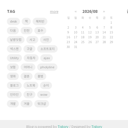
TAG
«
2026/08
»
more
일
월
화
수
목
금
토
desk
책
해피빈
1
2
3
4
5
6
7
8
다음
진천
효수
9
10
11
12
13
14
15
16
17
18
19
20
21
22
날밤닷컴
사고
사진
23
24
25
26
27
28
29
30
31
넥스젠
구글
소프트포지
Utility
자동차
ajax
보험
어머니
pholyline
영화
결혼
홍범
블로그
노트북
순이
인라인
친구
wow
개발
겨울
워크샵
Blog is powered by
Tistory
/ Designed by
Tistory