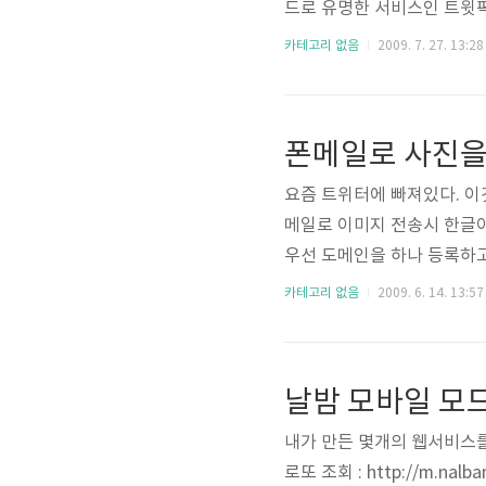
드로 유명한 서비스인 트윗픽
하였습니다. 서버는? 개인적
카테고리 없음
2009. 7. 27. 13:28
고 하지만요.. ^^;;) 가
정보? 회원가입이 필요치 않
폰메일로 사진을
요즘 트위터에 빠져있다. 이것저
메일로 이미지 전송시 한글이 죄다
우선 도메인을 하나 등록하고.. 
럼 스피커 라고 하고.. 역시
카테고리 없음
2009. 6. 14. 13:57
생성이 될것이고. 모든 메일을 
다.. ㅜㅜ 결국 s..
날밤 모바일 모
내가 만든 몇개의 웹서비스를 모바
로또 조회 : http://m.nalba