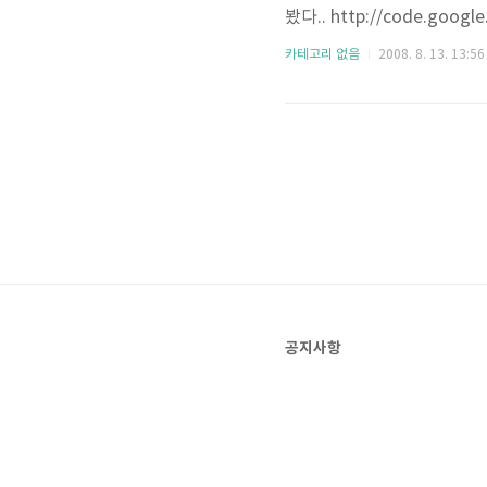
봤다.. http://code.googl
치하고.. Hello, Andro
카테고리 없음
2008. 8. 13. 13:56
(한글도 된다.. 입력은... 
수 있었다.. 구글 맵이 된다..
공지사항