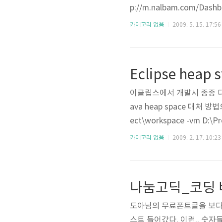
p://m.nalbam.com/Dash
가 돌아서 새로운 정보를 업데이
카테고리 없음
2009. 5. 15. 17:56
라인은 GPS + 사진 서비스인 ht
Eclipse heap 
이클립스에서 개발시 종종 다음과 같은
ava heap space 대처 방법
ect\workspace -vm D:\P
e=512M) 모니터링 하면서 메모
카테고리 없음
2009. 2. 17. 10:23
heap status 를 체크하면
나눔고딕_코딩 
도아님의 무료폰트글을 보다가
스트 들어갔다. 이런.. 숫자들