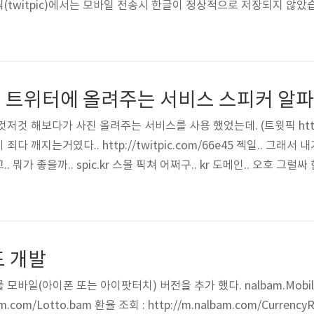
(twitpic)에서는 모바일 전송시 한글이 정상적으로 저장되지 않았
으로 매달10만원씩 내고 아이네임즈에서 서버 호스팅을 하고 있습니
입방법? 회원가입은 필요치 않습니다. OAuth 를 이용하여 트위터 계정에
으므로 개인정보는 트위터 계정만 저장 됩니다. 업로..
 트위터에 올려주는 서비스 스피커 알파
것 해보다가 사진 올려주는 서비스를 사용 했었는데. (트윗픽 http://
 깨지는거였다.. http://twitpic.com/66e45 젝일.. 그래서
뭐가 좋을까.. spic.kr 스몰 픽쳐 어쩌구.. kr 도메인.. 오호 그럴
 난 천재.. 응? ㅡ.ㅡ;; 트윗픽 처럼 메일에 아이디와 숫자를 붙여서 
하나에서 받아서 처리 해야 하고. 흠흠.. sendmail 이 좋을까 qma
드 개발
일(아이폰 또는 아이팟터치) 버전을 추가 했다. nalbam.Mobile : h
m.com/Lotto.bam 환율 조회 : http://m.nalbam.com/CurrencyRa