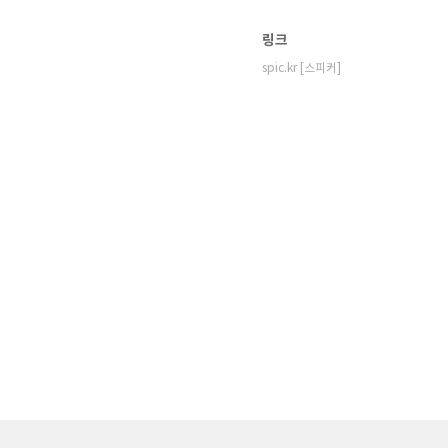
링크
spic.kr [스피커]