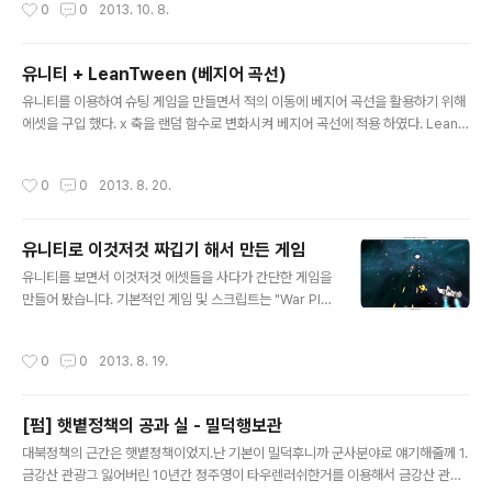
작성시간
0
0
2013. 10. 8.
- Alice Run 의 에셋 제거 버전
유니티 + LeanTween (베지어 곡선)
글 내용
유니티를 이용하여 슈팅 게임을 만들면서 적의 이동에 베지어 곡선을 활용하기 위해
에셋을 구입 했다. x 축을 랜덤 함수로 변화시켜 베지어 곡선에 적용 하였다. LeanT
ween Editor ($10)https://www.assetstore.unity3d.com/#/content/945
5 결과물http://nalbam.com/unity/20130820/web.html
작성시간
0
0
2013. 8. 20.
유니티로 이것저것 짜깁기 해서 만든 게임
글 내용
유니티를 보면서 이것저것 에셋들을 사다가 간단한 게임을
만들어 봤습니다. 기본적인 게임 및 스크립트는 "War Pla
nes 3d ($20)" 을 이용하였고.https://www.assetsto
re.unity3d.com/#/content/5062 배경은 : Skybox
작성시간
0
0
2013. 8. 19.
Volume 2 (Nebula) (Free)https://www.assetstor
e.unity3d.com/#/content/3392 메인 기체와 효과 : S
PACE for Unity - Space Scene Construction Kit
[펌] 햇볕정책의 공과 실 - 밀덕행보관
($85 -> $34)https://www.assetstore.unity3d.co
글 내용
m/#/content/7095 적 기체 및 애니메이션 : Low Poly
대북정책의 근간은 햇볕정책이었지.난 기본이 밀덕후니까 군사분야로 얘기해줄께 1.
Space Invader Set ($15)https:..
금강산 관광그 잃어버린 10년간 정주영이 타우렌러쉬한거를 이용해서 금강산 관광