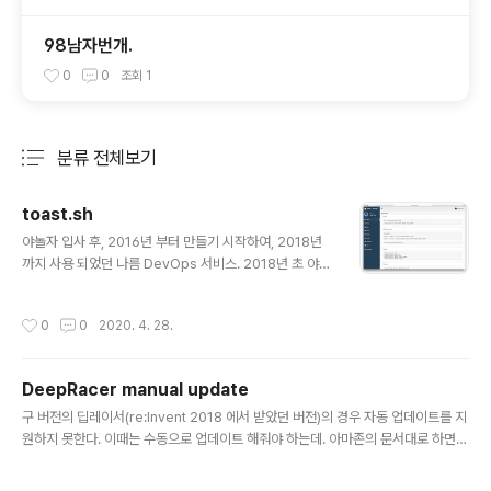
98남자번개.
0
0
조회
1
분류 전체보기
주요 글 목록
toast.sh
글 내용
야놀자 입사 후, 2016년 부터 만들기 시작하여, 2018년
까지 사용 되었던 나름 DevOps 서비스. 2018년 초 야놀
자 퇴사 후, 아빠 없이 운영 되다가 지금은 사라진 서비스.
AWS 로 넘어가기 직전 부터, AWS 로 넘어가고, AWS El
작성시간
0
0
2020. 4. 28.
astic Beanstalk 으로 넘어가려던 찰나까지 개발되다 중
지. 그래서 IDC 서버 관리 방법과 유사하게 AWS Instanc
e 도 관리 되고 운영 됨. 스샷이 드랍박스에 남아있길래 한
DeepRacer manual update
번 올려 봅니다.
글 내용
구 버전의 딥레이서(re:Invent 2018 에서 받았던 버전)의 경우 자동 업데이트를 지
원하지 못한다. 이때는 수동으로 업데이트 해줘야 하는데. 아마존의 문서대로 하면
안되는 경우도 있다. 이를 정리해 본다. 시작전 딥레이서가 와이파이에 연결 되야 하
는데, 이때 설정은 usb 드라이브로 할수 있다. wifi-creds.txt 파일을 생성하여 us