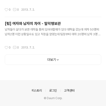
을 열었지그걸 돈퍼주고 기껏 연게 관광이냐? 라고 까는데말야..강원도 고성군. 즉 북
한과 딱 맞닿은 동부전선 최북단 군의 배치도를 살펴보자금강산은 말그대로 종나 험
작성시간
0
0
2013. 7. 2.
준한 큰 산이야거기서 보병들이 짱박혀서 이거나 먹어라 시발롬들아 하면서 쏴대면
그거 때려잡으려면피똥싼다. 산이라는게 원래부터 보병에게 최적화 된 전투장소거
든.나무때매 잘안보이지 계곡있어서 물구하기 쉽지 굴파고 숨기 딱이지근데 금강산
[펌] 여자와 남자의 차이 - 밀덕행보관
관광이 열리면서 거기 주둔하던 부칸군 사단과 부칸 동부전선 사령부가뒤쪽으로 주
글 내용
둔지를 옮겼어. 관광객들 돌아다니는데 군사령부 그대로 둘 순없잖아? 그 효과를 군
남자들이 살다가 보면 여자들 틈에 있어야할때가 있다 대학을 갔는데 여자 50명에
사..
남자2명 이런 상황일수도 있고 직장을 얻었는데 팀장부터 여자 20명에 남자 3명 이
럴수도 있는거지 이글은 그런상황에서 어떻해야 남자가 목숨을 부지할수 있는지에
대한 글이야 1. 첫번째 원칙 : 절대네버울트라 중립유지 여자들은 보통 3명이 넘으면
작성시간
0
0
2013. 7. 2.
보이지않는 파벌이 생겨. 왜 그런지는 이해하려고 하지마 나도몰라. 원래 그래. 여자
들 스스로도 왜그런지는 몰라. 그냥 생기는거야. 여자들이 많은 곳에 소속되게 되면
일단 버로우를 타. 빨리친해지려고 여기저기 친한척하는건 자살특공대의 플레이야.
더보기
명심해. 그냥 중립을 유지해라. 아이스크림 하나를 사더라도 모두에게 사주던, 그 누
구에게도 안사주던 무조건 중립유지해 공식적인 관계를 제외하고는..
의안내
티스토리
로그인
고객센터
© Daum Corp.