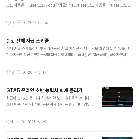
모드 사용율 = (user모드 / cpu 전체값) * 100user 모드 사용율 = (user 모드 *
100) / cpu 전체값 [ec2-user@toast-019 ~]$ grep 'cpu ' /proc/statcpu
1291418 1501 335382 927676464 130888 0 16998 42896 0 0 [ec2
작성시간
0
0
2017. 5. 26.
-user@toast-019 ~]$ grep 'cpu ' /proc/stat | awk '{usage=($2+$4)*1
00/($2+$4+$5)} END {print usage}'0.175057 [ec2-user@toast-019
~]$ top -b -n 1 | grep ^CpuC..
렌딧 전체 지급 스케줄
글 내용
전체 지급 스케줄전체 투자기간동안 지급 예정인 상세 내역을 확인하실 수 있습니다.
회차지급일지급구분지급상태지급예정내역미수금액(-)실지급금액원금이자연체이
자세금(-)투자 수수료(-)12016-05-03원리금중도상환금지급완료11,4173,346
04700014,29322016-06-02원리금중도상환금지급완료25,7414,537065
작성시간
0
0
2017. 5. 17.
00029,62832016-07-04원리금중도상환금지급완료24,5934,123056000
28,15642016-08-02원리금중도상환금지급완료41,3483,86905400044,6
772016-08-02연체원리금연체이자지급완료001000152016-09-02원리금
GTA5 온라인 초반 능력치 쉽게 올리기.
중도상환금지급완료17,3133,4930470024520,09162016-09-13원리금지
글 내용
급완료3,4778280130004,1757..
최근에 GTA5 를 다시 하면서 한 노가다라 올려 봅니다.
초반 팁중 기력/사격/힘 등을 쉽게 올리는 팁입니다.임무중
에 경찰이 출동 하지 않는 미션을 수행 중에 해당 능력치를
계속 사용 하면 되는데요. 저의 경우 "임무 - 고속도로 달리
작성시간
1
0
2015. 6. 29.
기" 를 이용하여 작업 했습니다.서부 고속도로에서 들어오
는 유조차량 탈쉬 후 절달 인데요.들어오는 입구에서 운전
사 및 조수를 죽이고.이동 장소로 운전중 나오는 벤 4대를