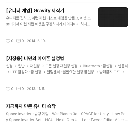
[유니티 게임] Gravity 제작기.
글 내용
유니티를 접하고, 이런 저런 테스트 게임을 만들고, 에셋 스
토어에서 이런 저런 에셋을 구경하다가.아이디어가 하나
떠올랐습니다. 정확히는 이 에셋을 보고요..Circular Gra
vity Force : https://www.assetstore.unity3d.co
작성시간
0
0
2014. 2. 10.
m/#/content/8181 이야 이걸 이용해서 목표물까지 이동
시키는 게임을 만들면 좋겠다! 하지만 중력을 이용하자니
컨트롤이 너무 힘들었습니다. (가속도가 붙다보니.....)그래
[저장용] 나만의 아이폰 설정법
서 스크립트를 새로 작성....그래서 나온게 이 게임 입니다.
글 내용
눌렀다 떼면 90도 회전.누르고 있으면 선회.누르고 있으면
설정 → 일반 → 재설정 → 모든 설정 재설정 설정 → Bluetooth : 끔설정 → 셀룰러
당기기.누르고 있으면 밀기.눌렀다 떼면 워프. (중력 이니
→ LTE 활성화 : 끔 설정 → 알림센터 : 불필요한 설정 끔설정 → 방해금지 모드 →
까.. 블랙홀 웜홀 이 생각 나서. 워프) 레벨을 만드는데. 신
예약하기 → 켬 설정 → 일반 → Siri : 끔설정 → 일반 → Spotlight 검색 → '응용
을 모두 작성 하자니 한이 없..
프로그램','연락처' 제외하고 모두 끔설정 → 일반 → 손쉬운 사용 → 대비 증가 : 켬설
작성시간
0
0
2013. 11. 5.
정 → 일반 → 손쉬운 사용 → 동작 줄이기 : 켬설정 → 일반 → 사용내용 → 배터리
잔량 표시(%) : 켬설정 → 일반 → 백그라운드 App 새로 고침 : 끔설정 → 일반 →
자동 잠금 : 1분설정 → 일반 → 암호 잠금 : 1시간설정 → 일반 → 키보드 → '. 단축
지금까지 만든 유니티 습작
키' 제외하고 모두 끔설정 → 사운드 → 잠금 사운드 : 끔설정 →..
글 내용
Space Invader : 슈팅 게임 - War Planes 3d - SPACE for Unity - Low Pol
y Space Invader Set - NGUI: Next-Gen UI - LeanTween Editor Alice R
un : 무한 달리기 게임 - 참고 소스 - Alice Style Character - Bunny Style Ch
aracter - Cute Clouds Platformer Pack - NGUI: Next-Gen UI Box Run