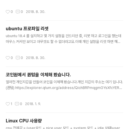
서 타워(?)를 트랙에 세우게 되면 딥레이서와 충돌 할수 있
ove sudo dpkg --list | grep -i jdk
겠다는 생각이 들었고, 이것을 해결하고 나도 타이머를 만
작성시간
0
0
2018. 8. 30.
들고 싶다는 ..
ubuntu 프로파일 리셋
글 내용
ubuntu 18.4 를 설치하고 몇 가지 설정을 건드리던 중, 리붓 하고 로그인을 했는데
마우스 커서만 보이고 아무것도 할 수 없더라고요.이때 개인 설정을 리셋 하면 해결
될 수 있습니다.sudo service lightdm stop rm -rf ~/.config/dconf/user su
do service lightdm start
작성시간
0
0
2018. 8. 30.
코인원에서 퀀텀을 이체해 봤습니다.
글 내용
얼마전 개인지갑을 만들어 코인을 이체해 봤습니다.개인 지갑의 주소는 여기 입니다.
(퀀텀) https://explorer.qtum.org/address/QichBRPmqgmGYsXfcYERS
wZqncywKzXuka코인원 지갑의 주소는 여기 입니다. https://explorer.qtum.
org/address/QTfTR1UVzvLMCduLcCcAtoHkJcf5dt9AUA처음에 잘 될
작성시간
1
0
2018. 1. 9.
까? 바로 될까? 하며 0.1 과 1.562 를 이체해 보았습니다. (가진게 1.6 퀀텀 밖에 안
되었거든요 ㅠ.ㅠ)그리고 퀀텀에서 제공하는 트랜젝션 로그를 좀 분석해 봤습니다.코
인원에서 보내서 내 지갑으로 올때는 내 지갑으로 정확히 옵니다.그런데 코인원으로
Linux CPU 사용량
들어가는 지갑에는 내가 코인원에서 가지고 있는 코인 지갑에 들어가는것이 ..
글 내용
cpu 전체값 = (user모드 + nice user 모드 + system 모드 + idle 상태)user