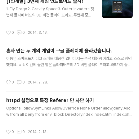
[1인개발] 3번째 게임 안드로이드 출시!
없애면 됩니다. 이때 어떤 짓을 해도 경찰이 나오지 않습니
글 내용
다.저의 경우 이렇게 4대 벤을 모두 없애고. 유조차는 일단
1. Fly Drago2. Gravity Space3. Outer Invaders 첫
세워 놓고.혹은 유조차를 4거리에 세워 놓고 지나가는 차
번째 플라피 버드의 3D 버전 플라이 드라고, 두번째 중력
들 상대로 마구 갈겨줬습니다. (운전자 헤드샷을 목표로...)
을 이용항 퍼즐 게임 그래비티..에 이어 세번째 외부 침략자
이렇게 사격을 100올렸고요.(이거 하기전 어느 정도는 사
입니다. 약간 기울어진 2.5D 같은 우주를 배경으로한 슈팅
작성시간
0
0
2014. 3. 19.
격장에서 올리기..
게임 입니다.살짝 기울어졌기때문에 적들은 더 넓은 공간
에서 침략해 오며,플래이어는 좌우 위치에따라 넓게 총알
을 쏘게 됩니다. 현재는 구글 플래이에만 올라가 있으며, 구
혼자 만든 두 개의 게임이 구글 플레이에 올라갔습니다.
글 서비스에 연동하였습니다. 감사합니다. ^-^
글 내용
이름은 스마트포지 라고 스마트 대장간 입니다.저는 수석 대장장이라고 스스로 임명
했지요. ㅎㅎ 이번에 올린 앱은 플라피버드의 3D 버전 플라이 드라고 와5가지 중력
을 이용해서 목적지 까지 보내는 그래비티 스페이스 입니다. 스마트포지 : http://sm
artforge.kr/ 플라이 드라고 : https://play.google.com/store/apps/detail
작성시간
0
0
2014. 2. 28.
s?id=kr.smartforge.Drago그래비티 : https://play.google.com/store/ap
ps/details?id=kr.smartforge.Gravity 빨리 올리고 싶은 마음에 버그도 많고.소
셜 공유 기능. 리더보드 모두 제거 했습니다. ㅠ,.ㅠ 곧 추가 해서 올리려고 합니다.그
httpd 설정으로 특정 Referer 만 차단 하기
래비티의 경우 현재 레벨이 50까지 있는데..
글 내용
Options FollowSymLinks AllowOverride None Order allow,deny Allo
w from all Deny from env=block DirectoryIndex index.html index.php
SetEnvIF Referer "http://block.com/" block
작성시간
0
0
2014. 2. 13.