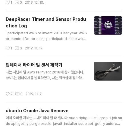
작성시간
1
0
2019. 12. 10.
b 의 root 에 복사한다. 파일 내용에는 다음과 같은 형식으로 wifi 정보를 입력 한다.
ssid: '' password: '' 딥레이서에 위의 usb 를 연결하고 부팅을 하면, 자동으로 복
사가되며 적용 된다. 딥레이서 옆의 파란불이 두개 들어오면 성공. 딥레이서에 HDM
DeepRacer Timer and Sensor Produ
I 케이블과 키보드를 연결 한다. 부팅을 하면 로그인하라고 하는데 초기 아이디, 비
ction Log
밀..
글 내용
I participated AWS re:Invent 2018 last year. AWS
presented Deepracer, I participated in the work
shop and received a DeepRacer. From then on,
작성시간
1
0
2019. 11. 17.
I trained the DeepRacer, participated in some le
agues, and achieved good grades. I won the 9t
h place at the Seoul Summit and 22nd place at t
딥레이서 타이머 및 센서 제작기
he Tokyo Summit... And I will be able to take par
글 내용
나는 지난해 말 AWS re:Invent 2018에 참가했습니다.
t in the finals at AWS re:Invent 2019 since I won t
AWS는 딥레이서를 발표하였고, 나는 워크샵에 참가하여
he 6th place in t..
딥레이서를 받았습니다. 그때부터 딥레이서를 훈련하였고
몇몇 대회에 참가하고 나쁘지 않은 성적도 거두었습니다.
작성시간
2
0
2019. 11. 7.
서울 서밋에서 9등, 도쿄 서밋에서 22등... 그리고 온라인
리그 6개시즌 포인트 합산 순위 6등으로 AWS re:Invent
2019에서 열리는 결승전에 참가 할 수 있게 되었습니다.
ubuntu Oracle Java Remove
딥레이서 커뮤니티에서 많은 정보를 얻었는데, 그 중 어떤
글 내용
사용자가 딥레이서 타이머를 만들면서 레이저 센서로 랩타
이제 오라클 자바는 보내드려야 할 때 입니다. sudo dpkg --list | grep -i jdk su
임을 체크하는 사진을 보게 되었습니다. 하지만 레이저 센
do apt-get -y purge oracle-java8-installer sudo apt-get -y autorem