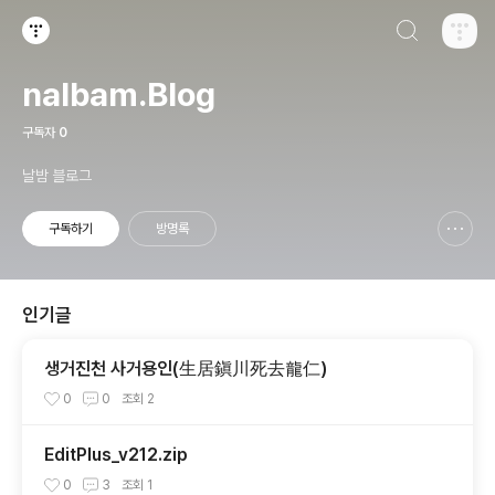
검색하기
티스토리
nalbam.Blog
구독자
0
날밤 블로그
구독하기
방명록
신고하기 레이어
열기
인기글
생거진천 사거용인(生居鎭川死去龍仁)
0
0
조회
2
EditPlus_v212.zip
0
3
조회
1