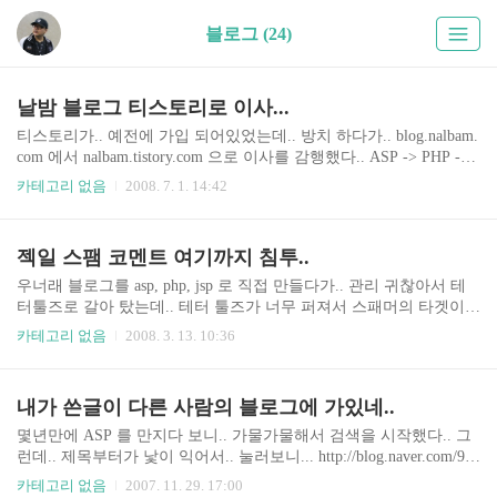
블로그 (24)
날밤 블로그 티스토리로 이사...
티스토리가.. 예전에 가입 되어있었는데.. 방치 하다가.. blog.nalbam.
com 에서 nalbam.tistory.com 으로 이사를 감행했다.. ASP -> PHP -> J
ava -> PHP -> 테터툴즈 -> 티스토리.. 복잡하구나... 바로전에는 테
카테고리 없음
2008. 7. 1. 14:42
터를 쓰고있었는데.. 이사하기는 쉬웠다.. 백업하고.. 바로 티스토리
에서 복구... apache Rewrite 를 통해.. www.nalbam.com/blog -> nalba
m.tistory.com blog.nalbam.com -> nalbam.tistory.com 으로 이동시키도
젝일 스팸 코멘트 여기까지 침투..
록 했다.. 앞으로는 태터툴즈 업그래이드 할필요가 없겠구나~~ 음..
도메인을 blog.nalbam.com 으로 바꾸는 방법도 있을듯 한데.... 오늘
우너래 블로그를 asp, php, jsp 로 직접 만들다가.. 관리 귀찮아서 테
은 여기까지...
터툴즈로 갈아 탔는데.. 테터 툴즈가 너무 퍼져서 스패머의 타겟이
되는듯.... 다시 블로그툴을 만들어야지... ㅡ.ㅡ;;
카테고리 없음
2008. 3. 13. 10:36
내가 쓴글이 다른 사람의 블로그에 가있네..
몇년만에 ASP 를 만지다 보니.. 가물가물해서 검색을 시작했다.. 그
런데.. 제목부터가 낯이 익어서.. 눌러보니... http://blog.naver.com/9s
won/100028721895 오래전에 내가 쓴글이다.. 원래 이 블로그에 썼던
카테고리 없음
2007. 11. 29. 17:00