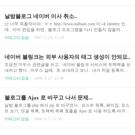
건데.. 원본은 소실 된듯... 대충 2004년에 쓴건데.. 2006년에 퍼간
듯... 아랫부분에서 "에.. 이것은.." 에서 내글이란걸 딱 알아봤다.. ㅋ
ㅋ 아.. 제목으로 검색해보니.. nzeo.com 에 썼던 거구나.. http://web.s
날밤블로그 네이버 이사 취소..
earch.naver.com/search.naver?where=webkr&sm=tab_jum&query=AS
P%20%uC5D0%uC11C%20XML%20%uBB38%uC11C%uB97C%20%u
난 너무 즉흥적이야.. ㅎㅎ http://www.nalbam.com 이 내 identity 인
BCF4%uB0B4%uC790%2..
데.. 아마 편입을 하면.. 블로그 프로그램을 다시 만들지 않을까.. 이
번엔 Spring, Webwork, iBatis 를 이용해 봐야지.. 그리고, 플래너도 웹
카테고리 없음
2007. 1. 29. 11:29
버전으로 만들고... http://www.nalbam.com/desk.jsp 이건 어떻게 업그
레이드를 해야 하낭....
네이버 블링크는 외부 사용자의 태그 생성이 안되요..
조금전 마우스 관련글을 쓰고.. 네이버 블링크 서비스에 트랙백을 보
내려고 했다.. 마우스 살래.. 로 보내려고 보니.. 내가 처음 등록자이
다.. 앗.. 네이버 블로그만 등록 할수 있게 되어있다.. ㅡ.ㅡ;; 이미 생
카테고리 없음
2006. 4. 27. 15:40
성이 되있는 태그에는 트랙백이 발송 되지만.. 새로 생성하는건 네이
버 블로거 만 할수있다.. ㅜㅜ 누가 좀 만들어주삼~~ ㅋㅋ
블로그를 Ajax 로 바꾸고 나서 문제...
날밤 블로그를 php 에서 jsp 로 바꾸면서.. 포스트 목록, 페이징, 포스
트 보기, 덧글 목록, 트랙백 목록 호출을 Ajax 로 사용 하도록 바꾸었
다.. 좌측의 최근 글, 최근 덧글, 최근 트랙백은 10초에 한번 Ajax 호
카테고리 없음
2006. 4. 7. 15:56
출.. 전체적인 화면 로딩 속도는 올라갔다.. 그런데.. Back 버튼을 누
르면.. 지금까지 이동했던.. 경로가 무시된다.. 맞지.. 실제로 이동한
페이지는 없으니까.... 검색 로봇이 내 컨텐츠를 못들고 간다는건 처