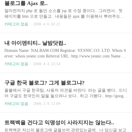
블로그를 Ajax 로..
음부터 알고 있었고... 음.. 페이징만.. 화면 이동으로 해야 하나.....
얼마전까지 php 로 돌던 소스를 jsp 로 수정 중이다.. 그러면서.. 첫
페이지를 htm 으로 만들고.. 내용들은 ajax 를 이용해서 뿌려주도록
만들었다.. 코멘트도 Ajax.. 대신.. 왼?의 목록은 10초 마다 리로드...
카테고리 없음
2006. 4. 6. 02:21
이젠 검색로봇이 못들고 간다.. ㅡ.ㅡ;;; 추가항 사항으로는.. 글쓰기
도.. jsp 로 만들고... 흐음... 네이버 검색도 심어 버릴까....
내 아이덴티티.. 날밤닷컴..
Domain Name: NALBAM.COM Registrar: YESNIC CO. LTD. Whois S
erver: whois.yesnic.com Referral URL: http://www.yesnic.com Name Ser
ver: NS.CAFE24.COM Name Server: NS2.CAFE24.COM Status: ACTI
카테고리 없음
2006. 4. 4. 23:54
VE Updated Date: 28-jan-2005 Creation Date: 30-apr-2001 Expiration D
ate: 30-apr-2008 처음 만든건 2001년 4월 30일.. 헉.. 벌써 만 5년이 되
어가는군요.. 99년 말부터 회사를 다니기 시작하고.. 2000년 6월 13
구글 한국 블로그? 그게 블로그냐?
일.. 달력 프로그램을 만들어서 인터넷에 일기를 쓰기 시작하고.. 도
메인을 만들었던 것이...
올블에서 구글 한국팀, 사용자 의견을 바란다. 라는 글을 봤다.. 드디
어 구글도 한국인의 말을 들으려나 보다.. 하고 가봤다.. http://google
koreablog.blogspot.com ㅡ.ㅡ;; 트랙백은? 덧글은? 그냥 공지일 뿐이
카테고리 없음
2006. 3. 9. 12:09
자나.. 이게 블로그야? 게다가 저 블로거는 구글 직원 같은데.. 블로
그에 광고로 도배해놨네..
트랙백을 건다고 익명성이 사라지지는 않는다..
트랙백은 자신의 블로그에 글을쓰며 관련있는글에.. 나 당신글 보고