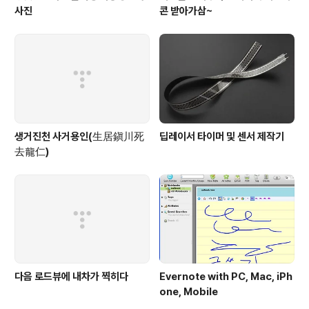
사진
콘 받아가삼~
생거진천 사거용인(生居鎭川死
딥레이서 타이머 및 센서 제작기
去龍仁)
다음 로드뷰에 내차가 찍히다
Evernote with PC, Mac, iPh
one, Mobile