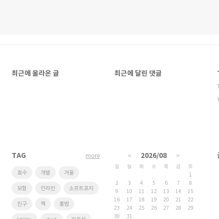
최근에 올라온 글
최근에 달린 댓글
TAG
«
2026/08
»
more
일
월
화
수
목
금
토
효수
개발
겨울
1
2
3
4
5
6
7
8
보험
인라인
소프트포지
9
10
11
12
13
14
15
16
17
18
19
20
21
22
친구
책
홍범
23
24
25
26
27
28
29
30
31