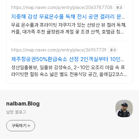
https://map.naver.com/p/entry/place/2063787708
광고
지중해 감성 무료온수풀 독채 전시 공연 갤러리 문화
공간
무료 온수풀과 프라이빗 자쿠지가 있는 산방산 뷰 컬러 독채.
커플, 대가족 추천 귤정원과 계절 꽃 조경 산책, 호텔급 침구
로 푹 쉬는 제주 감성 빌리지 독채.
https://map.naver.com/p/entry/place/36957739
광고
제주항공권50%환급숙소 선정 2인객실부터 10인객
실 구성
성산일출봉뷰, 일출뷰 감성숙소, 2~10인 오조리 마을 속 프
라이빗한 힐링 숙소 넓은 별도 전용식당 공간, 올레길2코스
바로 옆, 트레킹후 힐링에 좋은 숙소
로그 정보
nalbam.Blog
날밤 블로그
구독하기