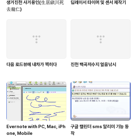
생거진천 사거용인(生居鎭川死
딥레이서 타이머 및 센서 제작기
去龍仁)
다음 로드뷰에 내차가 찍히다
진천 백곡저수지 얼음낚시
Evernote with PC, Mac, iPh
구글 캘린더 sms 알리미 기능 동
one, Mobile
작