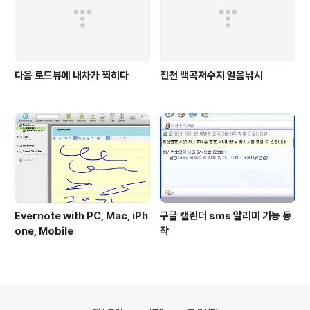
다음 로드뷰에 내차가 찍히다
진천 백곡저수지 얼음낚시
Evernote with PC, Mac, iPh
구글 캘린더 sms 알리미 기능 동
one, Mobile
작
의안내