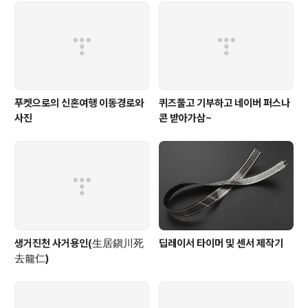
푸켓으로의 신혼여행 이동경로와
퀴즈풀고 기부하고 네이버 퍼스나
사진
콘 받아가삼~
생거진천 사거용인(生居鎭川死
딥레이서 타이머 및 센서 제작기
去龍仁)