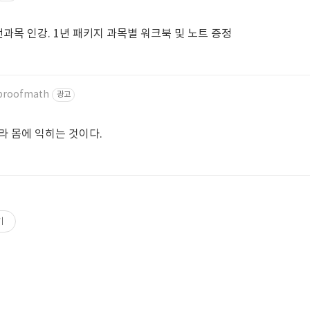
전과목 인강. 1년 패키지 과목별 워크북 및 노트 증정
/proofmath
광고
라 몸에 익히는 것이다.
기