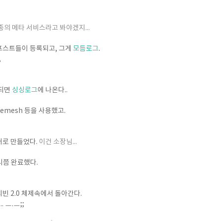
의 메타 서비스라고 봐야겠지...
포스트들이 등록되고, 그게
모듬로그
.
,
록되면
싱싱로그
에 나온다..
 Sitemesh 등을 사용했고.
새로 만들었다.
이건 소장님...
시쯤 완료했다.
빈 2.0 체제속에서 돌아간다.
 ㅡ.ㅡ;;