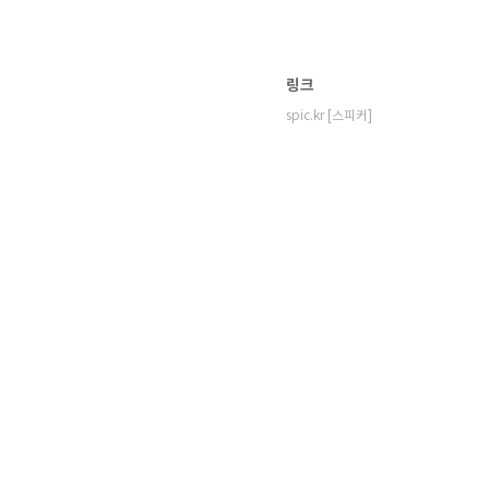
링크
spic.kr [스피커]