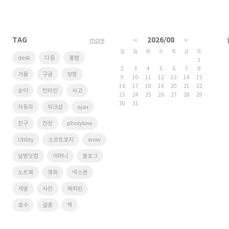
TAG
«
2026/08
»
more
일
월
화
수
목
금
토
desk
다음
홍범
1
2
3
4
5
6
7
8
겨울
구글
보험
9
10
11
12
13
14
15
16
17
18
19
20
21
22
순이
인라인
사고
23
24
25
26
27
28
29
30
31
자동차
워크샵
ajax
친구
진천
pholyline
Utility
소프트포지
wow
날밤닷컴
어머니
블로그
노트북
영화
넥스젠
개발
사진
해피빈
효수
결혼
책