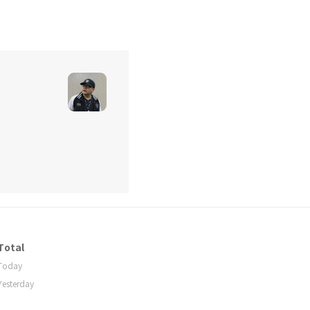
Total
Today
Yesterday