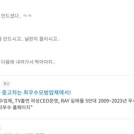
 만드셨다.. ㅋㅋ
 만드시고.. 널판지 올리시고..
 다음에 내려가서 찍어야지..
광고
먼카 중고차는 최우수모범업체에서!
체, TV출연 여성CEO운영, RAY 실매물 5만대 2009~2023년 
 최우수 홈페이지"
고