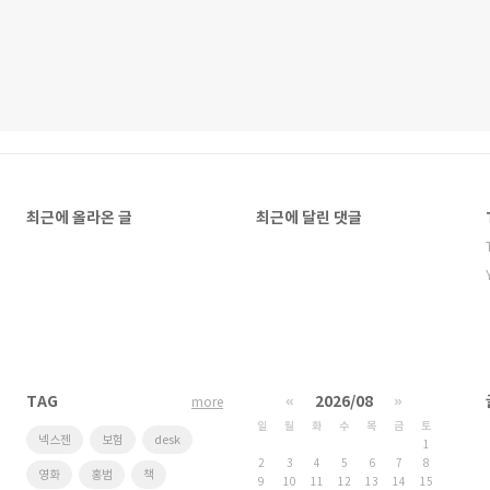
최근에 올라온 글
최근에 달린 댓글
TAG
«
2026/08
»
more
일
월
화
수
목
금
토
넥스젠
보험
desk
1
2
3
4
5
6
7
8
영화
홍범
책
9
10
11
12
13
14
15