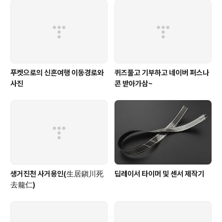
푸켓으로의 신혼여행 이동경로와
퀴즈풀고 기부하고 네이버 퍼스나
사진
콘 받아가삼~
생거진천 사거용인(生居鎭川死
딥레이서 타이머 및 센서 제작기
去龍仁)