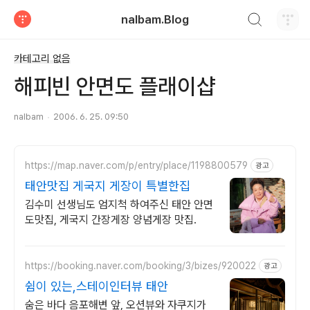
검색하기
nalbam.Blog
티스토리
카테고리 없음
해피빈 안면도 플래이샵
nalbam
2006. 6. 25. 09:50
https://map.naver.com/p/entry/place/1198800579
광고
태안맛집 게국지 게장이 특별한집
김수미 선생님도 엄지척 하여주신 태안 안면
도맛집, 게국지 간장게장 양념게장 맛집.
https://booking.naver.com/booking/3/bizes/920022
광고
쉼이 있는,스테이인터뷰 태안
숨은 바다 음포해변 앞, 오션뷰와 자쿠지가