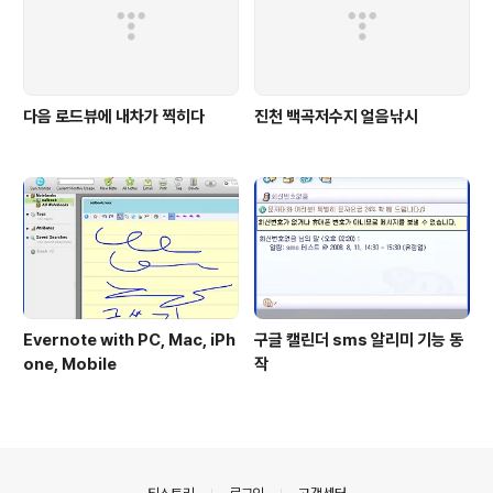
다음 로드뷰에 내차가 찍히다
진천 백곡저수지 얼음낚시
Evernote with PC, Mac, iPh
구글 캘린더 sms 알리미 기능 동
one, Mobile
작
의안내