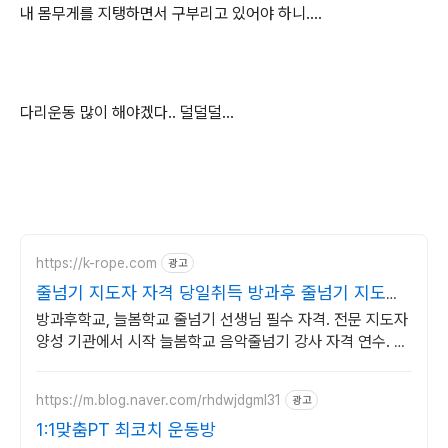
내 몸무게를 지탱하면서 구부리고 있어야 하니....
다리운동 많이 해야겠다.. 덜덜덜...
https://k-rope.com
광고
줄넘기 지도자 자격 당일취득 방과후 줄넘기 지도자
양성
방과후학교, 늘봄학교 줄넘기 선생님 필수 자격. 전문 지도자
양성 기관에서 시작 늘봄학교 음악줄넘기 강사 자격 연수. 지
도자 자격증 취득. 강사 활동을 시작하세요
https://m.blog.naver.com/rhdwjdgml31
광고
1:1맞춤PT 최코치 운동방