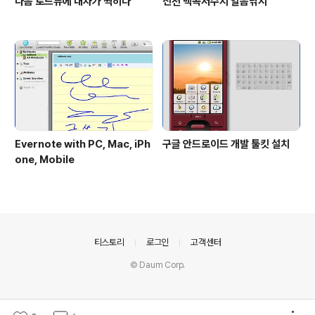
다음 로드뷰에 내차가 찍히다
진천 백곡저수지 얼음낚시
Evernote with PC, Mac, iPh
구글 안드로이드 개발 툴킷 설치
one, Mobile
의안내
티스토리
로그인
고객센터
© Daum Corp.