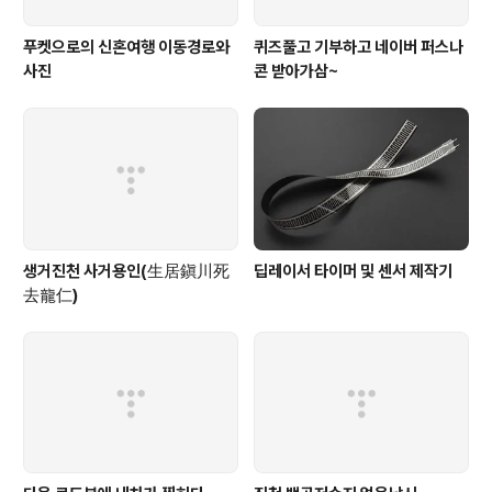
푸켓으로의 신혼여행 이동경로와
퀴즈풀고 기부하고 네이버 퍼스나
사진
콘 받아가삼~
생거진천 사거용인(生居鎭川死
딥레이서 타이머 및 센서 제작기
去龍仁)