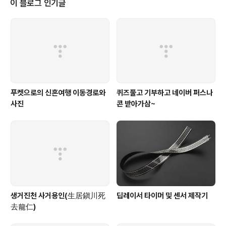
이 블로그 인기글
푸켓으로의 신혼여행 이동경로와
퀴즈풀고 기부하고 네이버 퍼스나
사진
콘 받아가삼~
생거진천 사거용인(生居鎭川死
딥레이서 타이머 및 센서 제작기
去龍仁)