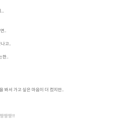
..
면..
나고..
한..
을 봐서 가고 싶은 마음이 더 컸지만..
땅땅땅!!