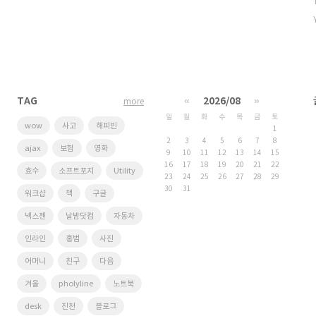
TAG
«
2026/08
»
more
일
월
화
수
목
금
토
wow
사고
해피빈
1
2
3
4
5
6
7
8
ajax
보험
영화
9
10
11
12
13
14
15
16
17
18
19
20
21
22
효수
소프트포지
Utility
23
24
25
26
27
28
29
30
31
워크샵
책
구글
넥스젠
날밤닷컴
자동차
인라인
홍범
사진
어머니
친구
다음
겨울
pholyline
노트북
desk
진천
블로그