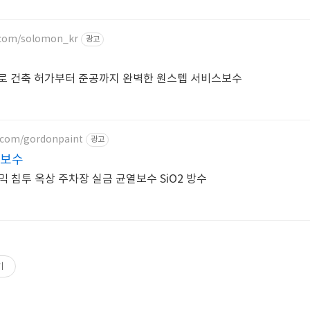
.com/solomon_kr
광고
로 건축 허가부터 준공까지 완벽한 원스텝 서비스보수
r.com/gordonpaint
광고
 보수
 침투 옥상 주차장 실금 균열보수 SiO2 방수
기