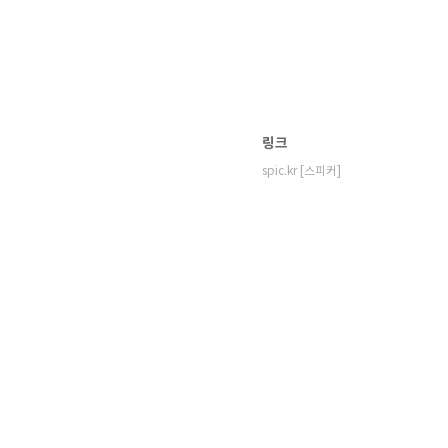
링크
spic.kr [스피커]