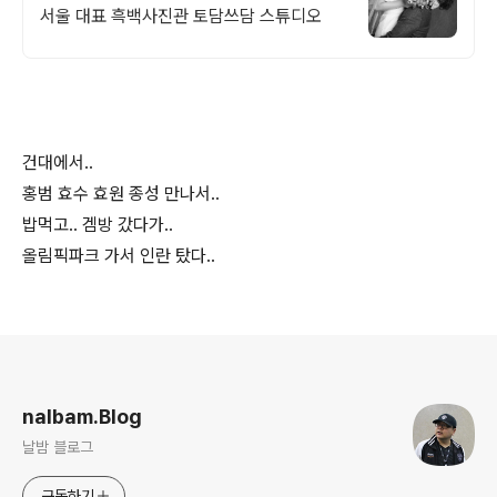
서울 대표 흑백사진관 토담쓰담 스튜디오
건대에서..
홍범 효수 효원 종성 만나서..
밥먹고.. 겜방 갔다가..
올림픽파크 가서 인란 탔다..
로그 정보
nalbam.Blog
날밤 블로그
구독하기