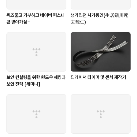
퀴즈풀고 기부하고 네이버 퍼스나
생거진천 사거용인(生居鎭川死
콘 받아가삼~
去龍仁)
보안 컨설팅을 위한 윈도우 해킹과
딥레이서 타이머 및 센서 제작기
보안 전략 [세미나]