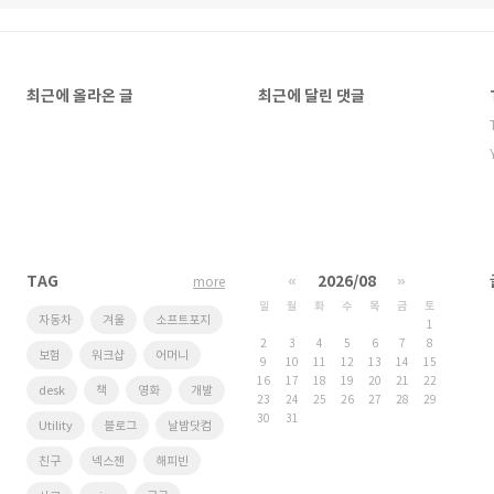
최근에 올라온 글
최근에 달린 댓글
TAG
«
2026/08
»
more
일
월
화
수
목
금
토
자동차
겨울
소프트포지
1
2
3
4
5
6
7
8
보험
워크샵
어머니
9
10
11
12
13
14
15
16
17
18
19
20
21
22
desk
책
영화
개발
23
24
25
26
27
28
29
30
31
Utility
블로그
날밤닷컴
친구
넥스젠
해피빈